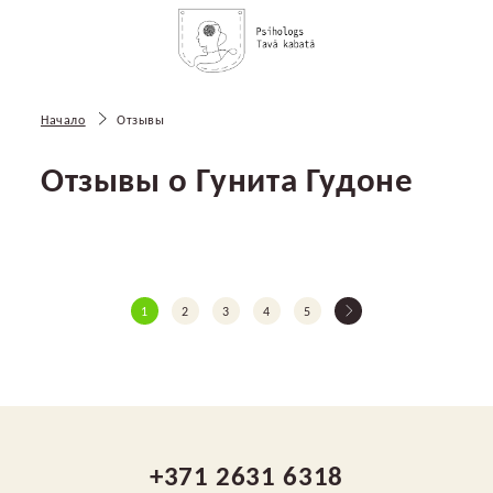
Начало
Отзывы
Отзывы о Гунита Гудонe
1
2
3
4
5
+371 2631 6318