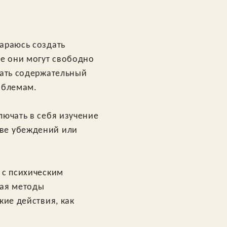
араюсь создать
де они могут свободно
дать содержательный
облемам.
лючать в себя изучение
ове убеждений или
 с психическим
чая методы
кие действия, как