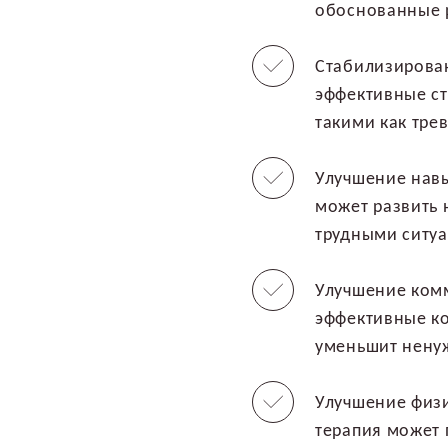
обоснованные 
Стабилизирован
эффективные с
такими как трев
Улучшение навы
может развить 
трудными ситу
Улучшение комм
эффективные к
уменьшит нену
Улучшение физи
терапия может 