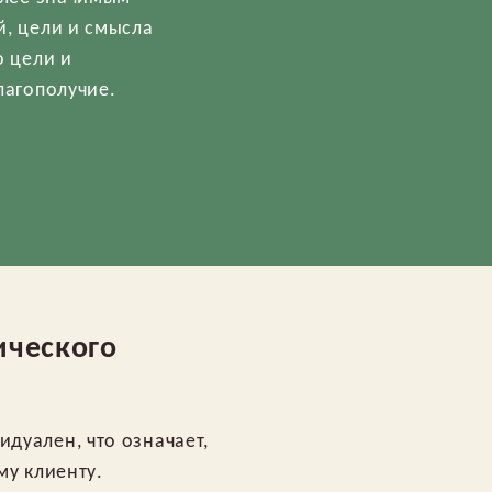
й, цели и смысла
о цели и
лагополучие.
ического
дуален, что означает,
му клиенту.