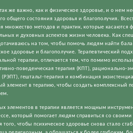
так же важно, как и физическое здоровье, и о нем 
о общего состояния здоровья и благополучия. Всес
бя множество методов и практик, которые касаются ф
ьных и духовных аспектов жизни человека. Как спе
дотачиваюсь на том, чтобы помочь людям найти бала
ское здоровье и благополучие. Терапевтический подх
льной терапии, отличается тем, что помимо исполь
нитивно-поведенческая терапия (КПТ), рационально-
 (РЭПТ), гештальт-терапия и комбинация экзистенциа
ый элемент в терапию, чтобы создать комплексный 
лем.
ых элементов в терапии является мощным инструме
ссе, который помогает людям справиться со своими
 того, чтобы психическое здоровье снова стало ст
еца религиозным, а обращаться к более глубоким, б