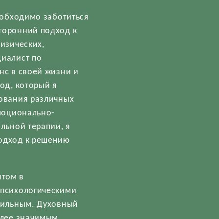
необходимо заботиться
торонний подход к
изических,
циалист по
нс в своей жизни и
од, который я
зования различных
эмоционально-
льной терапии, я
подход к решению
нтом в
 психологическими
абильным. Духовный
олее значимым