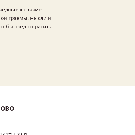
иведшие к травме
вои травмы, мысли и
чтобы предотвратить
ново
ничество и