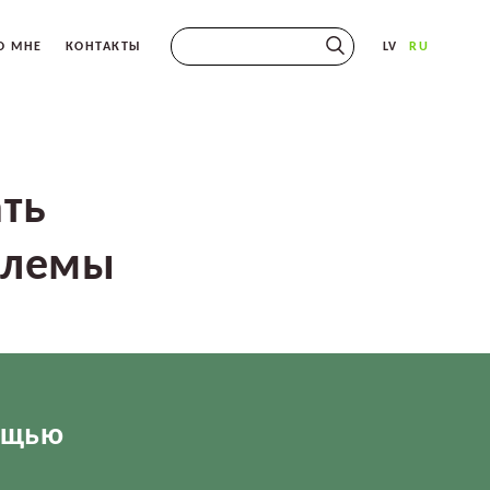
{{search_label}}
О МНЕ
КОНТАКТЫ
LV
RU
ть
блемы
мощью