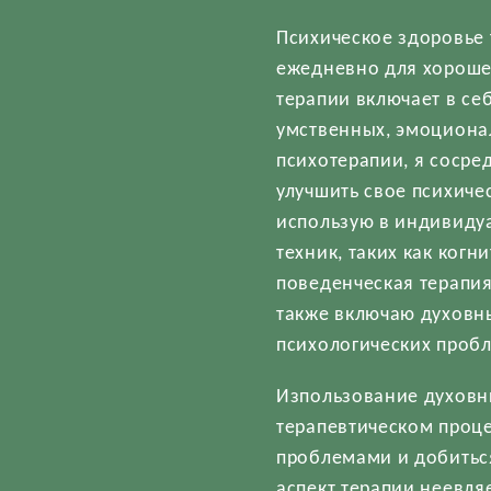
Психическое здоровье 
ежедневно для хорошег
терапии включает в се
умственных, эмоционал
психотерапии, я сосре
улучшить свое психиче
использую в индивидуа
техник, таких как ког
поведенческая терапия
также включаю духовн
психологических проб
Изпользование духовн
терапевтическом проце
проблемами и добиться
аспект терапии неевля