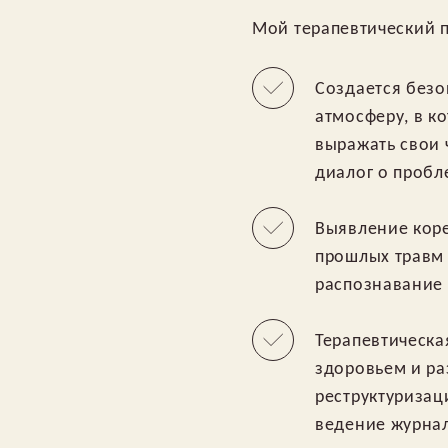
Мой терапевтический 
Создается безо
атмосферу, в к
выражать свои 
диалог о пробл
Выявление коре
прошлых травм
распознавание
Терапевтическа
здоровьем и ра
реструктуризац
ведение журнал