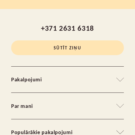
+371 2631 6318
SŪTĪT ZIŅU
Pakalpojumi
Grupu terapijas veidi
Par mani
Individuālā terapija
Mans stāsts
Populārākie pakalpojumi