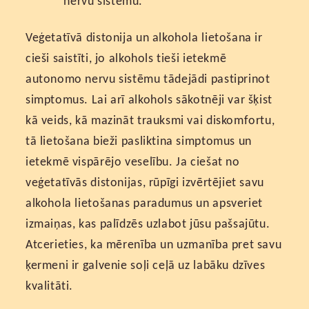
nervu sistēmu.
Veģetatīvā distonija un alkohola lietošana ir
cieši saistīti, jo alkohols tieši ietekmē
autonomo nervu sistēmu tādejādi pastiprinot
simptomus. Lai arī alkohols sākotnēji var šķist
kā veids, kā mazināt trauksmi vai diskomfortu,
tā lietošana bieži pasliktina simptomus un
ietekmē vispārējo veselību. Ja ciešat no
veģetatīvās distonijas, rūpīgi izvērtējiet savu
alkohola lietošanas paradumus un apsveriet
izmaiņas, kas palīdzēs uzlabot jūsu pašsajūtu.
Atcerieties, ka mērenība un uzmanība pret savu
ķermeni ir galvenie soļi ceļā uz labāku dzīves
kvalitāti.