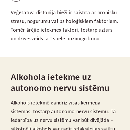
Veģetatīvā distonija bieži ir saistīta ar hronisku
stresu, nogurumu vai psiholoģiskiem faktoriem.
Tomēr ārējie ietekmes faktori, tostarp uzturs
un dzīvesveids, arī spēlē nozīmīgu lomu.
Alkohola ietekme uz
autonomo nervu sistēmu
Alkohols ietekmē gandrīz visas ķermeņa
sistēmas, tostarp autonomo nervu sistēmu. Tā
iedarbība uz nervu sistēmu var būt divējāda –
sākotnēji alkohols var radīt relaksācijas sajūtu,