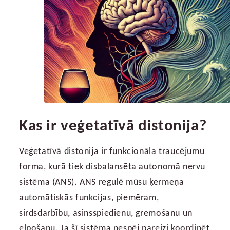
Kas ir veģetatīvā distonija?
Veģetatīvā distonija ir funkcionāla traucējumu
forma, kurā tiek disbalansēta autonomā nervu
sistēma (ANS). ANS regulē mūsu ķermeņa
automātiskās funkcijas, piemēram,
sirdsdarbību, asinsspiedienu, gremošanu un
elpošanu. Ja šī sistēma nespēj pareizi koordinēt