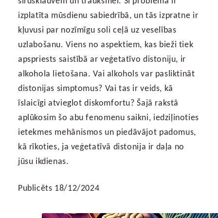
sirdsklauvēm un trauksmei. Šī problēma ir
izplatīta mūsdienu sabiedrībā, un tās izpratne ir
kļuvusi par nozīmīgu soli ceļā uz veselības
uzlabošanu. Viens no aspektiem, kas bieži tiek
apspriests saistībā ar veģetatīvo distoniju, ir
alkohola lietošana. Vai alkohols var pasliktināt
distonijas simptomus? Vai tas ir veids, kā
īslaicīgi atvieglot diskomfortu? Šajā rakstā
aplūkosim šo abu fenomenu saikni, iedziļinoties
ietekmes mehānismos un piedāvājot padomus,
kā rīkoties, ja veģetatīvā distonija ir daļa no
jūsu ikdienas.
Publicēts 18/12/2024