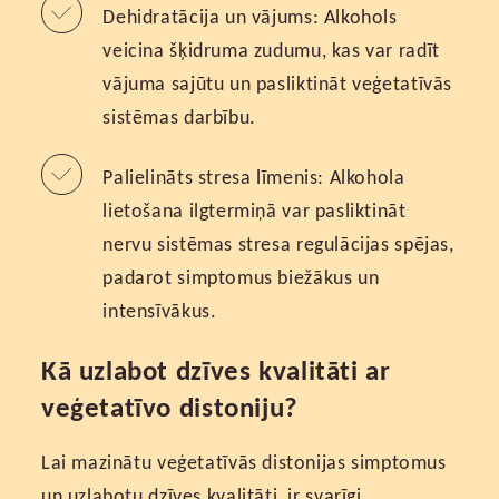
Dehidratācija un vājums: Alkohols
veicina šķidruma zudumu, kas var radīt
vājuma sajūtu un pasliktināt veģetatīvās
sistēmas darbību.
Palielināts stresa līmenis: Alkohola
lietošana ilgtermiņā var pasliktināt
nervu sistēmas stresa regulācijas spējas,
padarot simptomus biežākus un
intensīvākus.
Kā uzlabot dzīves kvalitāti ar
veģetatīvo distoniju?
Lai mazinātu veģetatīvās distonijas simptomus
un uzlabotu dzīves kvalitāti, ir svarīgi