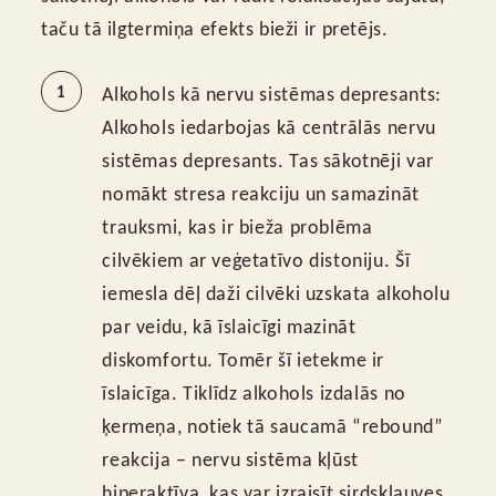
taču tā ilgtermiņa efekts bieži ir pretējs.
Alkohols kā nervu sistēmas depresants:
Alkohols iedarbojas kā centrālās nervu
sistēmas depresants. Tas sākotnēji var
nomākt stresa reakciju un samazināt
trauksmi, kas ir bieža problēma
cilvēkiem ar veģetatīvo distoniju. Šī
iemesla dēļ daži cilvēki uzskata alkoholu
par veidu, kā īslaicīgi mazināt
diskomfortu. Tomēr šī ietekme ir
īslaicīga. Tiklīdz alkohols izdalās no
ķermeņa, notiek tā saucamā “rebound”
reakcija – nervu sistēma kļūst
hiperaktīva, kas var izraisīt sirdsklauves,