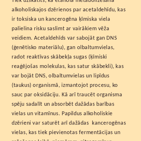
alkoholiskajos dzērienos par acetaldehīdu, kas
ir toksiska un kancerogēna ķīmiska viela
palielina risku saslimt ar vairākiem vēža
veidiem. Acetaldehīds var sabojāt gan DNS
(ģenētisko materiālu), gan olbaltumvielas,
radot reaktīvas skābekļa sugas (ķīmiski
reaģējošas molekulas, kas satur skābekli), kas
var bojāt DNS, olbaltumvielas un lipīdus
(taukus) organismā, izmantojot procesu, ko
sauc par oksidāciju. Kā arī traucēt organisma
spēju sadalīt un absorbēt dažādas barības
vielas un vitamīnus. Papildus alkoholiskie
dzērieni var saturēt arī dažādas kancerogēnas
vielas, kas tiek pievienotas fermentācijas un