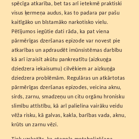
spēcīga atkarība, bet tas arī ietekmē praktiski
visus ķermeņa audus, kas to padara par pašu
kaitīgāko un bīstamāko narkotisko vielu.
Pētījumos iegūtie dati rāda, ka pat viena
pārmērīgas dzeršanas epizode var novest pie
atkarības un apdraudēt imūnsistēmas darbību
kā arī izraisīt akūtu pankreatītu (aizkuņģa
dziedzera iekaisumu) cilvēkiem ar aizkuņģa
dziedzera problēmām. Regulāras un atkārtotas
pārmērīgas dzeršanas epizodes, veicina aknu,
sirds, zarnu, smadzeņu un citu orgānu hronisku
slimību attīstību, kā arī palielina vairāku veidu
vēža risku, kā galvas, kakla, barības vada, aknu,
krūts un zarnu vēzi.
Tiek uzskatīts, ka etanola metabolizēšana