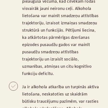
pieaugušā vecumā, kad cilvēkam rodas
visvairāk jauni neironu ceļi. Alkohola
lietošana var mainīt smadzeņu attīstības
trajektoriju, izraisot izmaiņas smadzeņu
struktūrā un funkcijās. Pētījumi liecina,
ka atkārtotas pārmērīgas dzeršanas
epizodes pusaudžu gados var mainīt
pusaudžu smadzeņu attīstības
trajektoriju un izraisīt sociālo,
uzmanības, atmiņas un citu kognitīvo
funkciju deficītu.
Ja ir alkohola atkarība un turpinās aktīva
lietošana, neskatoties uz skaidrām
būtisku traucējumu pazīmēm, var rasties