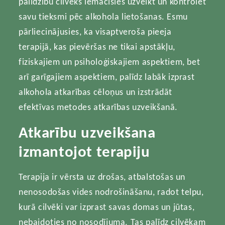
palīdzību cilvēks iemācīsies uzveikt un kontrolēt
savu tieksmi pēc alkohola lietošanas. Esmu
pārliecinājusies, ka visaptveroša pieeja
terapijā, kas pievēršas ne tikai apstākļu,
fiziskajiem un psiholoģiskajiem aspektiem, bet
arī garīgajiem aspektiem, palīdz labāk izprast
alkohola atkarības cēloņus un izstrādāt
efektīvas metodes atkarības uzveikšanā.
Atkarību uzveikšana
izmantojot terapiju
Terapija ir vērsta uz drošas, atbalstošas un
nenosodošas vides nodrošināšanu, radot telpu,
kurā cilvēki var izprast savas domas un jūtas,
nebaidoties no nosodījuma. Tas palīdz cilvēkam