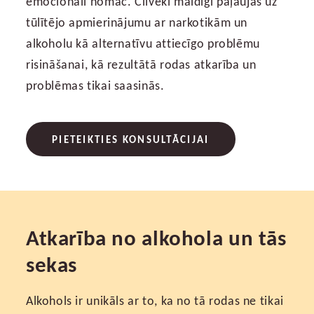
emocionāli nomāc. Cilvēki maldīgi paļaujas uz
tūlītējo apmierinājumu ar narkotikām un
alkoholu kā alternatīvu attiecīgo problēmu
risināšanai, kā rezultātā rodas atkarība un
problēmas tikai saasinās.
PIETEIKTIES KONSULTĀCIJAI
Atkarība no alkohola un tās
sekas
Alkohols ir unikāls ar to, ka no tā rodas ne tikai