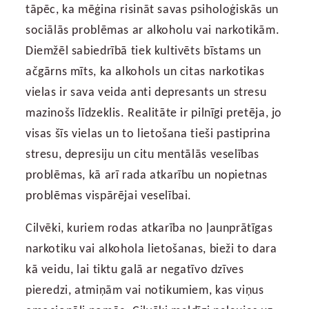
tāpēc, ka mēģina risināt savas psiholoģiskās un
sociālās problēmas ar alkoholu vai narkotikām.
Diemžēl sabiedrībā tiek kultivēts bīstams un
ačgārns mīts, ka alkohols un citas narkotikas
vielas ir sava veida anti depresants un stresu
mazinošs līdzeklis. Realitāte ir pilnīgi pretēja, jo
visas šīs vielas un to lietošana tieši pastiprina
stresu, depresiju un citu mentālās veselības
problēmas, kā arī rada atkarību un nopietnas
problēmas vispārējai veselībai.
Cilvēki, kuriem rodas atkarība no ļaunprātīgas
narkotiku vai alkohola lietošanas, bieži to dara
kā veidu, lai tiktu galā ar negatīvo dzīves
pieredzi, atmiņām vai notikumiem, kas viņus