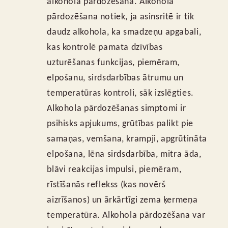
alkohola pārdozēšana. Alkohola
pārdozēšana notiek, ja asinsritē ir tik
daudz alkohola, ka smadzeņu apgabali,
kas kontrolē pamata dzīvības
uzturēšanas funkcijas, piemēram,
elpošanu, sirdsdarbības ātrumu un
temperatūras kontroli, sāk izslēgties.
Alkohola pārdozēšanas simptomi ir
psihisks apjukums, grūtības palikt pie
samaņas, vemšana, krampji, apgrūtināta
elpošana, lēna sirdsdarbība, mitra āda,
blāvi reakcijas impulsi, piemēram,
rīstīšanās reflekss (kas novērš
aizrīšanos) un ārkārtīgi zema ķermeņa
temperatūra. Alkohola pārdozēšana var