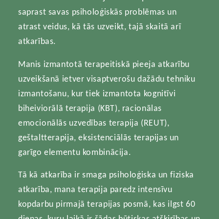
saprast savas psiholoģiskās problēmas un
atrast veidus, kā tās uzveikt, tajā skaitā arī
atkarības.
Manis izmantotā terapeitiskā pieeja atkarību
uzveikšanā ietver visaptverošu dažādu tehniku
izmantošanu, kur tiek izmantota kognitīvi
biheiviorālā terapija (KBT), racionālas
emocionālās uzvedības terapija (REUT),
geštaltterapija, eksistenciālās terapijas un
garīgo elementu kombinācija.
Tā kā atkarība ir smaga psiholoģiska un fiziska
atkarība, mana terapija paredz intensīvu
kopdarbu pirmajā terapijas posmā, kas ilgst 60
dienas, kuru laikā ir šādas būtiskas atšķirības un