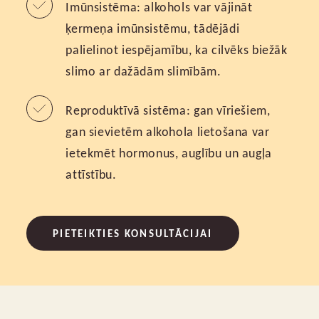
Imūnsistēma: alkohols var vājināt
ķermeņa imūnsistēmu, tādējādi
palielinot iespējamību, ka cilvēks biežāk
slimo ar dažādām slimībām.
Reproduktīvā sistēma: gan vīriešiem,
gan sievietēm alkohola lietošana var
ietekmēt hormonus, auglību un augļa
attīstību.
PIETEIKTIES KONSULTĀCIJAI