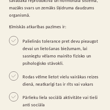
savādāka reproduktīvā un hormonālā sistēma,
mazāks svars un zemāks šķidruma daudzums
organismā.
Ķīmiskās atkarības pazīmes ir:
Palielinās tolerance pret devu pieaugot
devai un lietošanas biežumam, lai
sasniegtu vēlamo mainīto fizisko un
psiholoģisko stāvokli.
Rodas vēlme lietot vielu vairākas reizes
dienā, neatkarīgi tas ir rīts vai vakars
Pārlieku liela sociālā aktivitāte vai tieši
anti sociāla