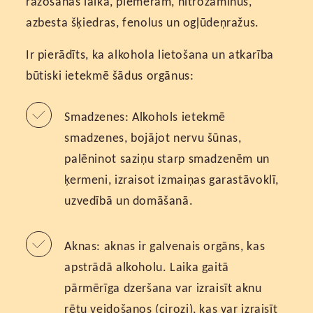
ražošanas laikā, piemēram, nitrozamīnus,
azbesta šķiedras, fenolus un ogļūdeņražus.
Ir pierādīts, ka alkohola lietošana un atkarība
būtiski ietekmē šādus orgānus:
Smadzenes: Alkohols ietekmē
smadzenes, bojājot nervu šūnas,
palēninot saziņu starp smadzenēm un
ķermeni, izraisot izmaiņas garastāvoklī,
uzvedībā un domāšanā.
Aknas: aknas ir galvenais orgāns, kas
apstrādā alkoholu. Laika gaitā
pārmērīga dzeršana var izraisīt aknu
rētu veidošanos (cirozi), kas var izraisīt