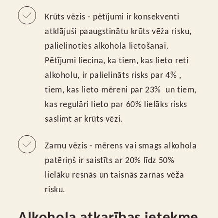
Krūts vēzis - pētījumi ir konsekventi
atklājuši paaugstinātu krūts vēža risku,
palielinoties alkohola lietošanai.
Pētījumi liecina, ka tiem, kas lieto reti
alkoholu, ir palielināts risks par 4% ,
tiem, kas lieto mēreni par 23% un tiem,
kas regulāri lieto par 60% lielāks risks
saslimt ar krūts vēzi.
Zarnu vēzis - mērens vai smags alkohola
patēriņš ir saistīts ar 20% līdz 50%
lielāku resnās un taisnās zarnas vēža
risku.
Alkohola atkarības ietekme