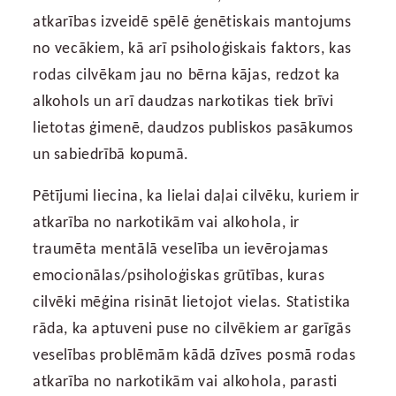
atkarības izveidē spēlē ģenētiskais mantojums
no vecākiem, kā arī psiholoģiskais faktors, kas
rodas cilvēkam jau no bērna kājas, redzot ka
alkohols un arī daudzas narkotikas tiek brīvi
lietotas ģimenē, daudzos publiskos pasākumos
un sabiedrībā kopumā.
Pētījumi liecina, ka lielai daļai cilvēku, kuriem ir
atkarība no narkotikām vai alkohola, ir
traumēta mentālā veselība un ievērojamas
emocionālas/psiholoģiskas grūtības, kuras
cilvēki mēģina risināt lietojot vielas. Statistika
rāda, ka aptuveni puse no cilvēkiem ar garīgās
veselības problēmām kādā dzīves posmā rodas
atkarība no narkotikām vai alkohola, parasti