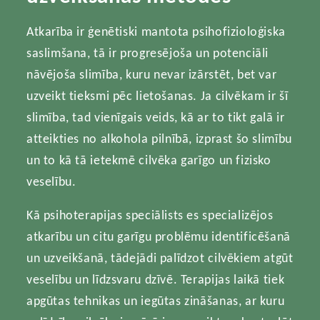
Atkarība ir ģenētiski mantota psihofizioloģiska
saslimšana, tā ir progresējoša un potenciāli
nāvējoša slimība, kuru nevar izārstēt, bet var
uzveikt tieksmi pēc lietošanas. Ja cilvēkam ir šī
slimība, tad vienīgais veids, kā ar to tikt galā ir
atteikties no alkohola pilnībā, izprast šo slimību
un to kā tā ietekmē cilvēka garīgo un fizisko
veselību.
Kā psihoterapijas speciālists es specializējos
atkarību un citu garīgu problēmu identificēšanā
un uzveikšanā, tādejādi palīdzot cilvēkiem atgūt
veselību un līdzsvaru dzīvē. Terapijas laikā tiek
apgūtas tehnikas un iegūtas zināšanas, ar kuru