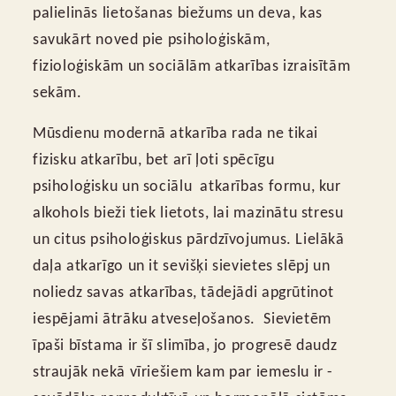
palielinās lietošanas biežums un deva, kas
savukārt noved pie psiholoģiskām,
fizioloģiskām un sociālām atkarības izraisītām
sekām.
Mūsdienu modernā atkarība rada ne tikai
fizisku atkarību, bet arī ļoti spēcīgu
psiholoģisku un sociālu atkarības formu, kur
alkohols bieži tiek lietots, lai mazinātu stresu
un citus psiholoģiskus pārdzīvojumus. Lielākā
daļa atkarīgo un it sevišķi sievietes slēpj un
noliedz savas atkarības, tādejādi apgrūtinot
iespējami ātrāku atveseļošanos. Sievietēm
īpaši bīstama ir šī slimība, jo progresē daudz
straujāk nekā vīriešiem kam par iemeslu ir -