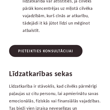
līdzatkarība var attīstīties, ja cilvēks
pārāk koncentrējas uz mīļotā cilvēka
vajadzībām, kurš cīnās ar atkarību,
tādejādi it kā jūtot līdzi un mēģinot
atbalstīt.
PIETEIKTIES KONSULTĀCIJAI
Līdzatkarības sekas
Līdzatkarība ir stāvoklis, kad cilvēks pārmērīgi
paļaujas uz citu personu, lai apmierinātu savas
emocionālās, fiziskās vai finansiālās vajadzības.
Tas bieži vien izraisa neveselīgas un