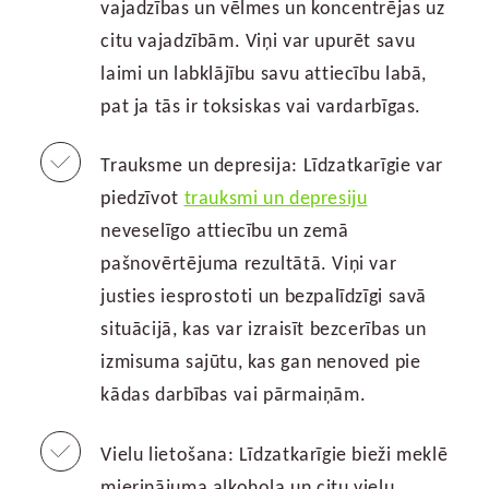
vajadzības un vēlmes un koncentrējas uz
citu vajadzībām. Viņi var upurēt savu
laimi un labklājību savu attiecību labā,
pat ja tās ir toksiskas vai vardarbīgas.
Trauksme un depresija: Līdzatkarīgie var
piedzīvot
trauksmi un depresiju
neveselīgo attiecību un zemā
pašnovērtējuma rezultātā. Viņi var
justies iesprostoti un bezpalīdzīgi savā
situācijā, kas var izraisīt bezcerības un
izmisuma sajūtu, kas gan nenoved pie
kādas darbības vai pārmaiņām.
Vielu lietošana: Līdzatkarīgie bieži meklē
mierinājuma alkohola un citu vielu