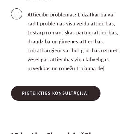
Attiecību problēmas: Līdzatkarība var
radīt problēmas visu veidu attiecībās,
tostarp romantiskās partnerattiecībās,
draudzībā un ģimenes attiecībās.
Līdzatkarīgiem var būt grūtības uzturēt
veselīgas attiecības viņu labvēlīgas
uzvedības un robežu trūkuma dēļ
PIETEIKTIES KONSULTĀCIJAI