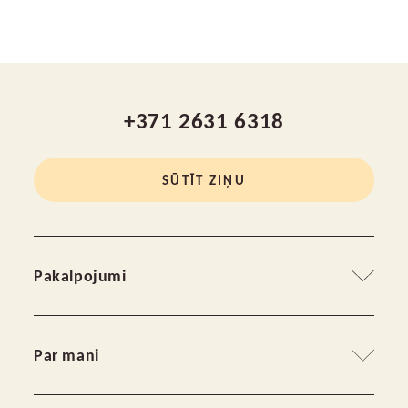
+371 2631 6318
SŪTĪT ZIŅU
Pakalpojumi
Grupu terapijas veidi
Par mani
Individuālā terapija
Mans stāsts