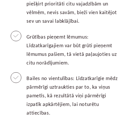
piešķirt prioritāti citu vajadzībām un
vēlmēm, nevis savām, bieži vien kaitējot
sev un savai labklājībai.
Grūtības pieņemt lēmumus:
Līdzatkarīgajiem var būt grūti pieņemt
lēmumus pašiem, tā vietā paļaujoties uz
citu norādījumiem.
Bailes no vientulības: Līdzatkarīgie mēdz
pārmērīgi uztraukties par to, ka viņus
pametīs, kā rezultātā viņi pārmērīgi
izpatīk apkārtējiem, lai noturētu
attiecības.