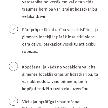
vardarbība no vecākiem vai cita veida
traumas bērnībā var izraisīt līdzatkarību
vēlākā dzīvē.
Pāraprūpe: līdzatkarība var attīstīties, ja
ģimenes locekļi ir pārāk iesaistīti viens
otra dzīvē, pārkāpjot veselīgu attiecību
robežas.
Kopēšana: ja kāds no vecākiem vai cits
ģimenes loceklis cīnās ar līdzatkarību, tā
var tikt nodota viņu bērniem, tiem
kopējot redzēto tuvinieku uzvedību.
Vielu ļaunprātīga izmantošana: