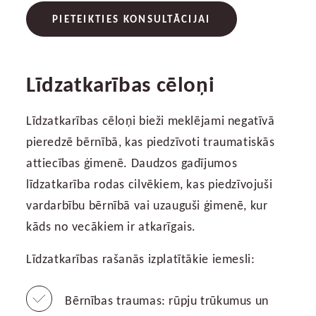
PIETEIKTIES KONSULTĀCIJAI
Līdzatkarības cēloņi
Līdzatkarības cēloņi bieži meklējami negatīvā
pieredzē bērnībā, kas piedzīvoti traumatiskās
attiecības ģimenē. Daudzos gadījumos
līdzatkarība rodas cilvēkiem, kas piedzīvojuši
vardarbību bērnībā vai uzauguši ģimenē, kur
kāds no vecākiem ir atkarīgais.
Līdzatkarības rašanās izplatītākie iemesli:
Bērnības traumas: rūpju trūkumus un