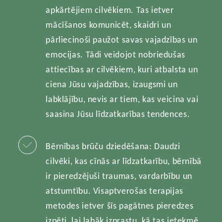
apkārtējiem cilvēkiem. Tas ietver
mācīšanos komunicēt, skaidri un
pārliecinoši paužot savas vajadzības un
emocijas. Tādi veidojot nobriedušas
attiecības ar cilvēkiem, kuri atbalsta un
ciena Jūsu vajadzības, izaugsmi un
labklājību, nevis ar tiem, kas veicina vai
saasina Jūsu līdzatkarības tendences.
Bērnības brūču dziedēšana: Daudzi
cilvēki, kas cīnās ar līdzatkarību, bērnībā
ir pieredzējuši traumas, vardarbību un
atstumtību. Visaptverošas terapijas
metodes ietver šīs pagātnes pieredzes
izpēti, lai labāk izprastu, kā tas ietekmē