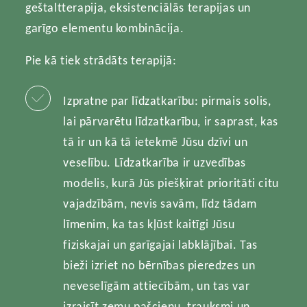
geštaltterapija, eksistenciālās terapijas un
garīgo elementu kombinācija.
Pie kā tiek strādāts terapijā:
Izpratne par līdzatkarību: pirmais solis,
lai pārvarētu līdzatkarību, ir saprast, kas
tā ir un kā tā ietekmē Jūsu dzīvi un
veselību. Līdzatkarība ir uzvedības
modelis, kurā Jūs piešķirat prioritāti citu
vajadzībām, nevis savām, līdz tādam
līmenim, ka tas kļūst kaitīgi Jūsu
fiziskajai un garīgajai labklājībai. Tas
bieži izriet no bērnības pieredzes un
neveselīgām attiecībām, un tas var
izraisīt zemu pašcieņu, trauksmi un