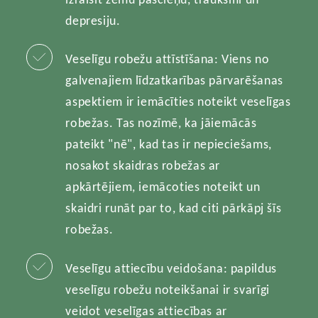
depresiju.
Veselīgu robežu attīstīšana: Viens no
galvenajiem līdzatkarības pārvarēšanas
aspektiem ir iemācīties noteikt veselīgas
robežas. Tas nozīmē, ka jāiemācās
pateikt "nē", kad tas ir nepieciešams,
nosakot skaidras robežas ar
apkārtējiem, iemācoties noteikt un
skaidri runāt par to, kad citi pārkāpj šīs
robežas.
Veselīgu attiecību veidošana: papildus
veselīgu robežu noteikšanai ir svarīgi
veidot veselīgas attiecības ar