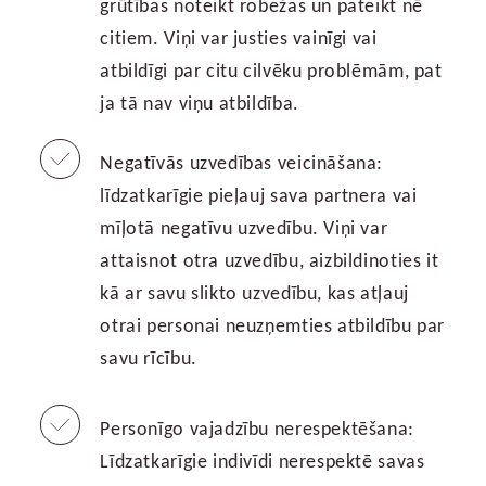
grūtības noteikt robežas un pateikt nē
citiem. Viņi var justies vainīgi vai
atbildīgi par citu cilvēku problēmām, pat
ja tā nav viņu atbildība.
Negatīvās uzvedības veicināšana:
līdzatkarīgie pieļauj sava partnera vai
mīļotā negatīvu uzvedību. Viņi var
attaisnot otra uzvedību, aizbildinoties it
kā ar savu slikto uzvedību, kas atļauj
otrai personai neuzņemties atbildību par
savu rīcību.
Personīgo vajadzību nerespektēšana:
Līdzatkarīgie indivīdi nerespektē savas