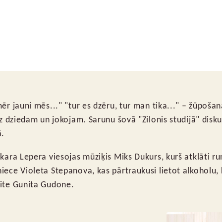
ēr jauni mēs..." "tur es dzēru, tur man tika..." – žūpošan
dz dziedam un jokojam. Sarunu šovā "Zilonis studijā" diskutē
ā.
skara Lepera viesojas mūziķis Miks Dukurs, kurš atklāti r
iece Violeta Stepanova, kas pārtraukusi lietot alkoholu, 
eite Gunita Gudone.