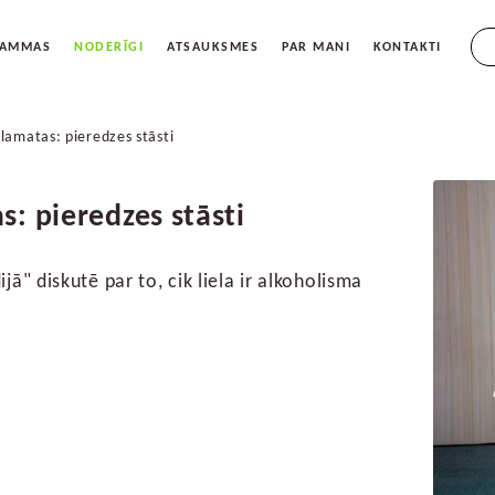
{{s
RAMMAS
NODERĪGI
ATSAUKSMES
PAR MANI
KONTAKTI
 lamatas: pieredzes stāsti
s: pieredzes stāsti
jā" diskutē par to, cik liela ir alkoholisma