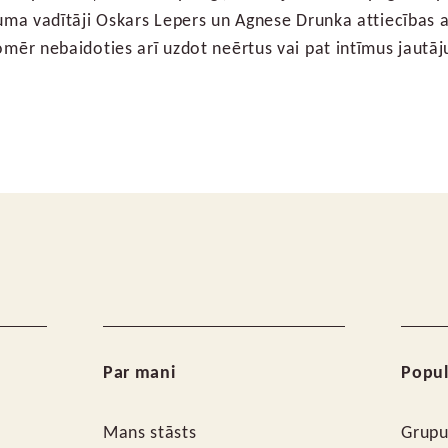
ījuma vadītāji Oskars Lepers un Agnese Drunka attiecības 
tomēr nebaidoties arī uzdot neērtus vai pat intīmus jautā
Par mani
Popul
Mans stāsts
Grupu