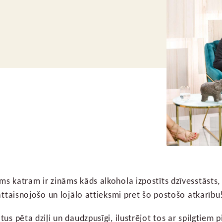
s katram ir zināms kāds alkohola izpostīts dzīvesstāsts, 
attaisnojošo un lojālo attieksmi pret šo postošo atkarību
us pēta dziļi un daudzpusīgi, ilustrējot tos ar spilgtiem