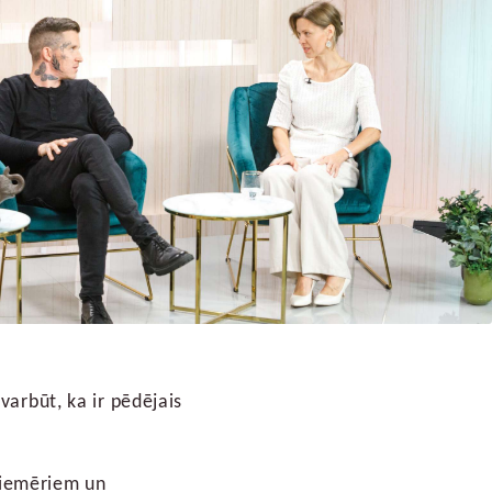
varbūt, ka ir pēdējais
!
 piemēriem un