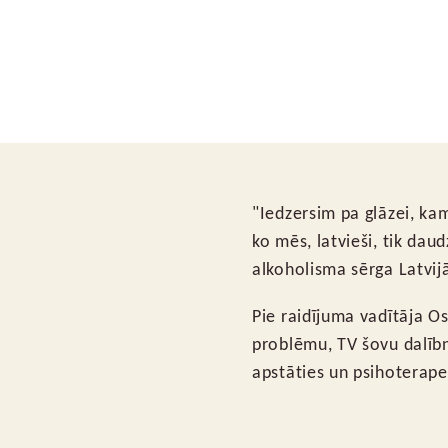
"Iedzersim pa glāzei, kam
ko mēs, latvieši, tik dau
alkoholisma sērga Latvij
Pie raidījuma vadītāja O
problēmu, TV šovu dalībn
apstāties un psihoterap