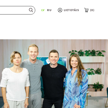
earch_label}}
LV
RU
LIETOTĀJS
0