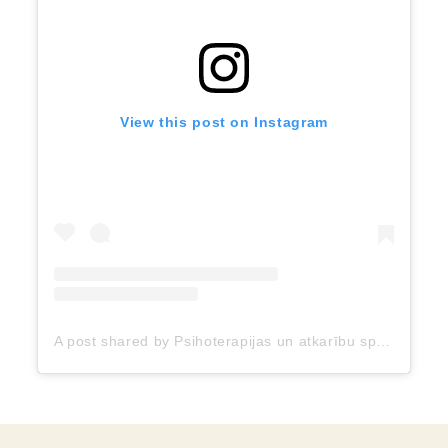
View this post on Instagram
A post shared by Psihoterapijas un atkarību speciāliste (@gunita_gudone)