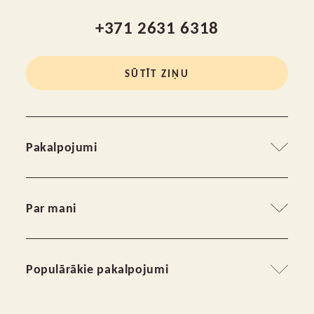
+371 2631 6318
SŪTĪT ZIŅU
Pakalpojumi
Grupu terapijas veidi
Par mani
Individuālā terapija
Mans stāsts
Populārākie pakalpojumi
Kontakti
Privātuma politika
Grupu terapija ar visaptverošu pieeju