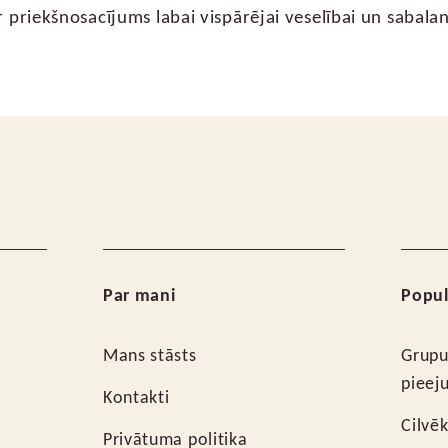
ir priekšnosacījums labai vispārējai veselībai un sabalan
Par mani
Popul
Mans stāsts
Grupu
pieej
Kontakti
Cilvē
Privātuma politika