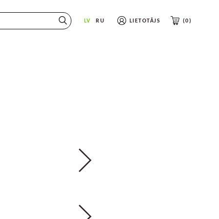
earch_label}}
LV
RU
LIETOTĀJS
0