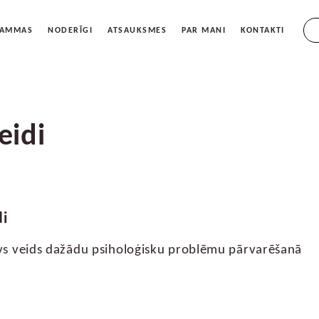
{{s
RAMMAS
NODERĪGI
ATSAUKSMES
PAR MANI
KONTAKTI
eidi
di
īvs veids dažādu psiholoģisku problēmu pārvarēšanā