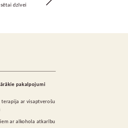
sētai dzīvei
ārākie pakalpojumi
 terapija ar visaptverošu
u
kiem ar alkohola atkarību